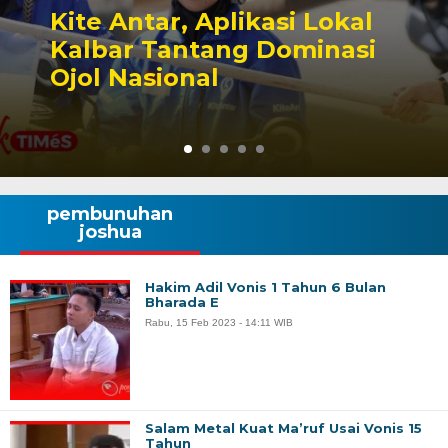
PB IMTEK Dukung
Pembentukan Dapil
Kalbar 3 Singbebas
pembunuhan
joshua
Hakim Adil Vonis 1 Tahun 6 Bulan
Bharada E
Rabu, 15 Feb 2023 - 14:11 WIB
Salam Metal Kuat Ma’ruf Usai Vonis 15
Tahun