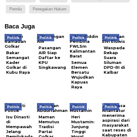
Pemilu
Penegakan Hukum
Baca Juga
Politik
Politik
Politik
Politik
Pasangan
Waspada
Bakar
AIR Siap
Rekap
Semangat
Daftar ke
Suara
Kader
KPU
Semua
Siluman
Golkar di
Singkawang
Elemen
DPD-RI di
Kubu Raya
Bersatu
Kalbar
Wujudkan
Kapuas
Raya
Politik
Politik
Politik
Politik
Isu Dinasti
Maman
Heri
di
Memutus
Mustamin:
Mempawah
Tradisi
Junjung
Jelang
Partai
Tinggi
Pemilukada
Golkar
Moral