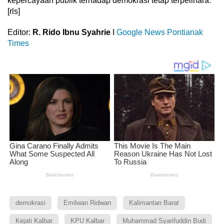
kepercayaan publik terhadap demokrasi tetap terpelihara.
[rls]
Editor:
R. Rido Ibnu Syahrie
I
Google News Pontianak
Times
demokrasi
Emilwan Ridwan
Kalimantan Barat
Kejati Kalbar
KPU Kalbar
Muhammad Syarifuddin Budi