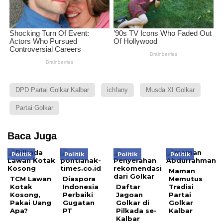
DPD Partai Golkar Kalbar
ichfany
Musda XI Golkar
Partai Golkar
Baca Juga
Politik
Politik
Politik
Politik
Maman
TCM Lawan
Diaspora
Memutus
Kotak
Indonesia
Daftar
Tradisi
Kosong,
Perbaiki
Jagoan
Partai
Pakai Uang
Gugatan
Golkar di
Golkar
Apa?
PT
Pilkada se-
Kalbar
Kalbar