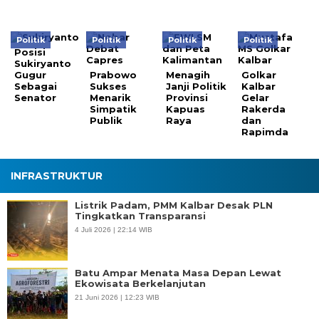
Politik
Politik
Politik
Politik
Posisi
Sukiryanto
Gugur
Prabowo
Menagih
Golkar
Sebagai
Sukses
Janji Politik
Kalbar
Senator
Menarik
Provinsi
Gelar
Simpatik
Kapuas
Rakerda
Publik
Raya
dan
Rapimda
INFRASTRUKTUR
Listrik Padam, PMM Kalbar Desak PLN
Tingkatkan Transparansi
4 Juli 2026 | 22:14 WIB
Batu Ampar Menata Masa Depan Lewat
Ekowisata Berkelanjutan
21 Juni 2026 | 12:23 WIB