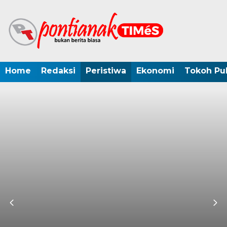
Home
Redaksi
Peristiwa
Ekonomi
Tokoh Pub