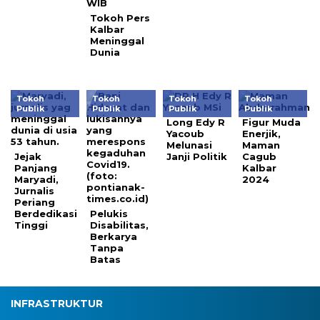
Tokoh Pers
Kalbar
Meninggal
Dunia
Tokoh
Tokoh
Tokoh
Tokoh
Publik
Publik
Publik
Publik
Long Edy R
Figur Muda
Yacoub
Enerjik,
Melunasi
Maman
Jejak
Janji Politik
Cagub
Panjang
Kalbar
Maryadi,
2024
Jurnalis
Periang
Berdedikasi
Pelukis
Tinggi
Disabilitas,
Berkarya
Tanpa
Batas
INFRASTRUKTUR