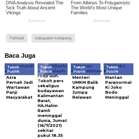
Febriadi
kabupaten ketapang
Baca Juga
Tokoh
Tokoh
Tokoh
Tokoh
Publik
Publik
Publik
Publik
Azra
Menteri
Mantan
Pernah Jadi
UMKM Balik
Paranormal
Wartawan
Kampung
Ki Joko
Panji
Jumpa
Bodo
Masyarakat
Relawan
Meninggal