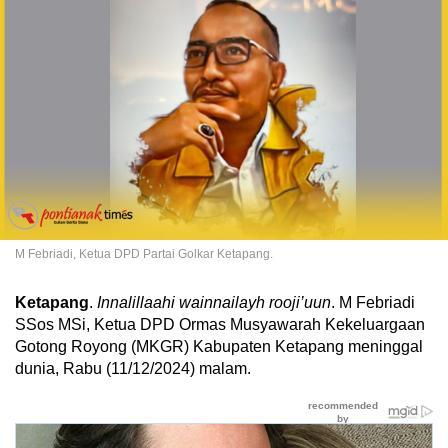
M Febriadi, Ketua DPD Partai Golkar Ketapang.
Ketapang
.
Innalillaahi wainnailayh rooji’uun
. M Febriadi
SSos MSi, Ketua DPD Ormas Musyawarah Kekeluargaan
Gotong Royong (MKGR) Kabupaten Ketapang meninggal
dunia, Rabu (11/12/2024) malam.