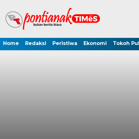
Home
Redaksi
Peristiwa
Ekonomi
Tokoh Pub