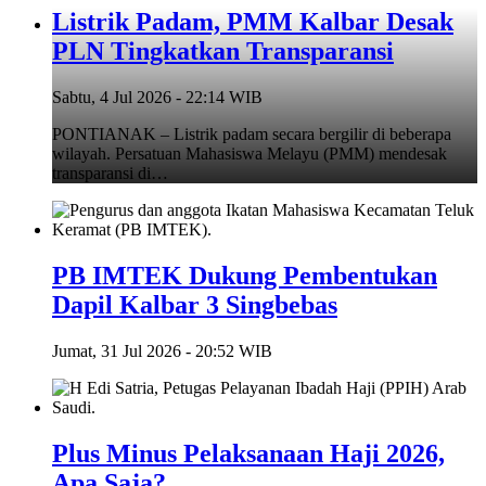
Listrik Padam, PMM Kalbar Desak
PLN Tingkatkan Transparansi
Sabtu, 4 Jul 2026 - 22:14 WIB
PONTIANAK – Listrik padam secara bergilir di beberapa
wilayah. Persatuan Mahasiswa Melayu (PMM) mendesak
transparansi di…
PB IMTEK Dukung Pembentukan
Dapil Kalbar 3 Singbebas
Jumat, 31 Jul 2026 - 20:52 WIB
Plus Minus Pelaksanaan Haji 2026,
Apa Saja?