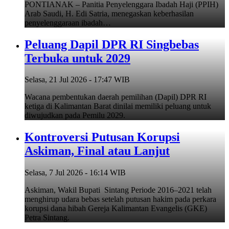
PONTIANAK – Panitia Penyelenggara Ibadah Haji (PPIH)
Arab Saudi, H. Edi Satria, menegaskan keberhasilan
penyelenggaraan ibadah…
Peluang Dapil DPR RI Singbebas
Terbuka untuk 2029
Selasa, 21 Jul 2026 - 17:47 WIB
Wacana pembentukan daerah pemilihan (Dapil) DPR RI
ketiga di Kalimantan Barat dinilai memiliki peluang untuk
diwujudkan pada Pemilu 2029.
Kontroversi Putusan Korupsi
Askiman, Final atau Lanjut
Selasa, 7 Jul 2026 - 16:14 WIB
Askiman, Wakil Bupati Sintang Periode 2016–2021 telah
menghirup udara bebas setelah putusan hakim pada perkara
korupsi dana hibah Gereja Kalimantan Evangelis (GKE)
Petra Sintang.