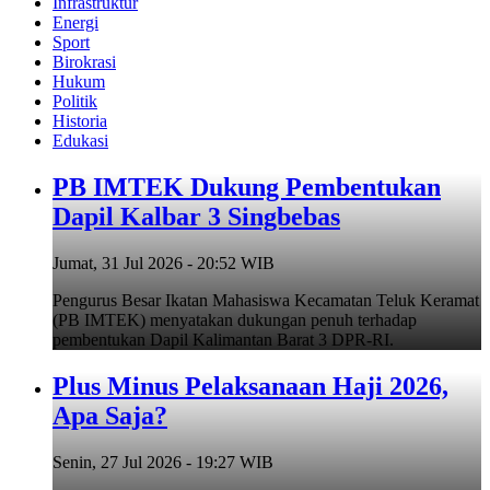
Infrastruktur
Energi
Sport
Birokrasi
Hukum
Politik
Historia
Edukasi
PB IMTEK Dukung Pembentukan
Dapil Kalbar 3 Singbebas
Jumat, 31 Jul 2026 - 20:52 WIB
Pengurus Besar Ikatan Mahasiswa Kecamatan Teluk Keramat
(PB IMTEK) menyatakan dukungan penuh terhadap
pembentukan Dapil Kalimantan Barat 3 DPR-RI.
Plus Minus Pelaksanaan Haji 2026,
Apa Saja?
Senin, 27 Jul 2026 - 19:27 WIB