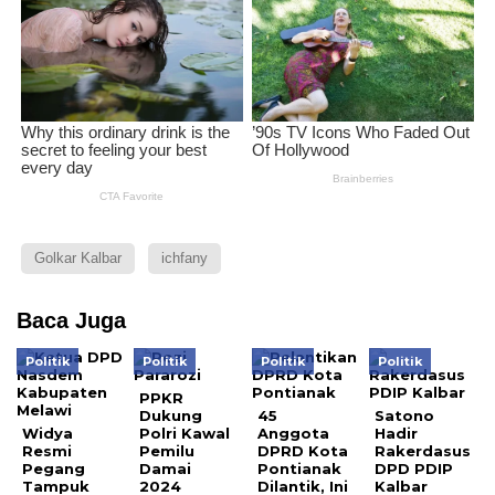
Golkar Kalbar
ichfany
Baca Juga
Politik
Politik
Politik
Politik
PPKR
Dukung
45
Satono
Widya
Polri Kawal
Anggota
Hadir
Resmi
Pemilu
DPRD Kota
Rakerdasus
Pegang
Damai
Pontianak
DPD PDIP
Tampuk
2024
Dilantik, Ini
Kalbar