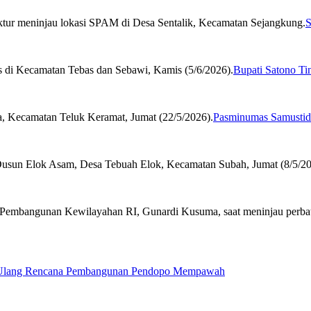
S
Bupati Satono Ti
Pasminumas Samustida
 Ulang Rencana Pembangunan Pendopo Mempawah