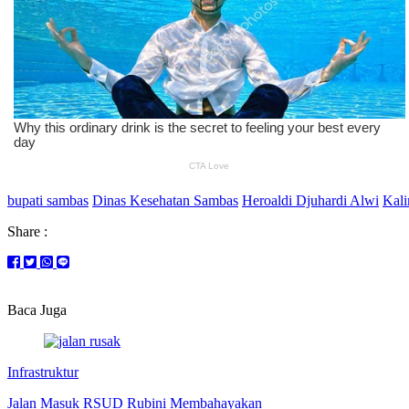
bupati sambas
Dinas Kesehatan Sambas
Heroaldi Djuhardi Alwi
Kali
Share :
Baca Juga
Infrastruktur
Jalan Masuk RSUD Rubini Membahayakan