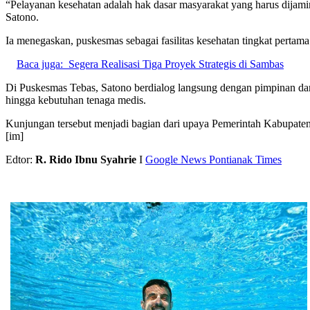
“Pelayanan kesehatan adalah hak dasar masyarakat yang harus dijami
Satono.
Ia menegaskan, puskesmas sebagai fasilitas kesehatan tingkat pertama
Baca juga:
Segera Realisasi Tiga Proyek Strategis di Sambas
Di Puskesmas Tebas, Satono berdialog langsung dengan pimpinan dan t
hingga kebutuhan tenaga medis.
Kunjungan tersebut menjadi bagian dari upaya Pemerintah Kabupaten
[im]
Edtor:
R. Rido Ibnu Syahrie
I
Google News Pontianak Times