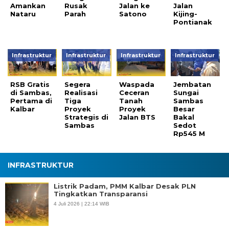
Amankan
Rusak
Jalan ke
Jalan
Nataru
Parah
Satono
Kijing-
Pontianak
Infrastruktur
Infrastruktur
Infrastruktur
Infrastruktur
RSB Gratis
Segera
Waspada
Jembatan
di Sambas,
Realisasi
Ceceran
Sungai
Pertama di
Tiga
Tanah
Sambas
Kalbar
Proyek
Proyek
Besar
Strategis di
Jalan BTS
Bakal
Sambas
Sedot
Rp545 M
INFRASTRUKTUR
Listrik Padam, PMM Kalbar Desak PLN
Tingkatkan Transparansi
4 Juli 2026 | 22:14 WIB