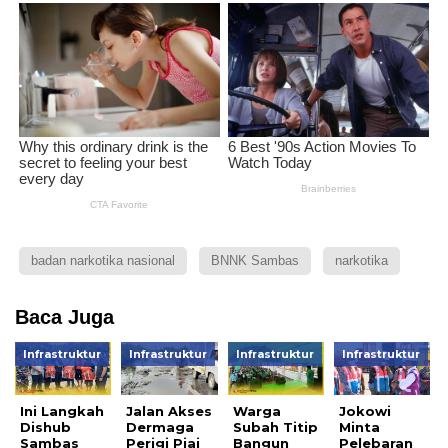
badan narkotika nasional
BNNK Sambas
narkotika
Baca Juga
Infrastruktur
Infrastruktur
Infrastruktur
Infrastruktur
Ini Langkah
Jalan Akses
Warga
Jokowi
Dishub
Dermaga
Subah Titip
Minta
Sambas
Perigi Piai
Bangun
Pelebaran