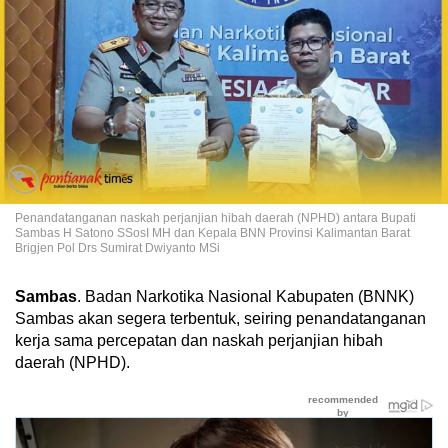
Penandatanganan naskah perjanjian hibah daerah (NPHD) antara Bupati
Sambas H Satono SSosI MH dan Kepala BNN Provinsi Kalimantan Barat
Brigjen Pol Drs Sumirat Dwiyanto MSi
Sambas
. Badan Narkotika Nasional Kabupaten (BNNK)
Sambas akan segera terbentuk, seiring penandatanganan
kerja sama percepatan dan naskah perjanjian hibah
daerah (NPHD).