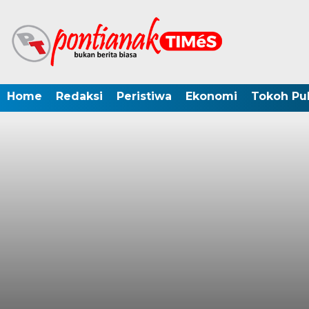
Home
Redaksi
Peristiwa
Ekonomi
Tokoh Pub