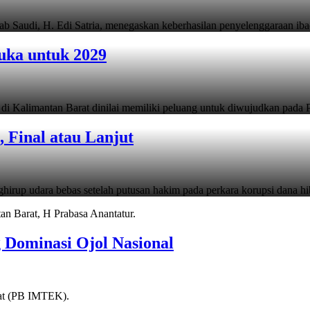
 Saudi, H. Edi Satria, menegaskan keberhasilan penyelenggaraan i
uka untuk 2029
i Kalimantan Barat dinilai memiliki peluang untuk diwujudkan pada 
 Final atau Lanjut
irup udara bebas setelah putusan hakim pada perkara korupsi dana h
g Dominasi Ojol Nasional