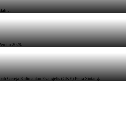
badah…
Pemilu 2029.
ibah Gereja Kalimantan Evangelis (GKE) Petra Sintang.