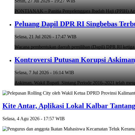
Senin, 27 Jul 2026 - 19:27 WIB
PONTIANAK – Panitia Penyelenggara Ibadah Haji (PPIH) Arab
Peluang Dapil DPR RI Singbebas Terb
Selasa, 21 Jul 2026 - 17:47 WIB
Wacana pembentukan daerah pemilihan (Dapil) DPR RI ketiga d
Kontroversi Putusan Korupsi Askiman,
Selasa, 7 Jul 2026 - 16:14 WIB
Askiman, Wakil Bupati Sintang Periode 2016–2021 telah mengh
Kite Antar, Aplikasi Lokal Kalbar Tantan
Selasa, 4 Agu 2026 - 17:57 WIB