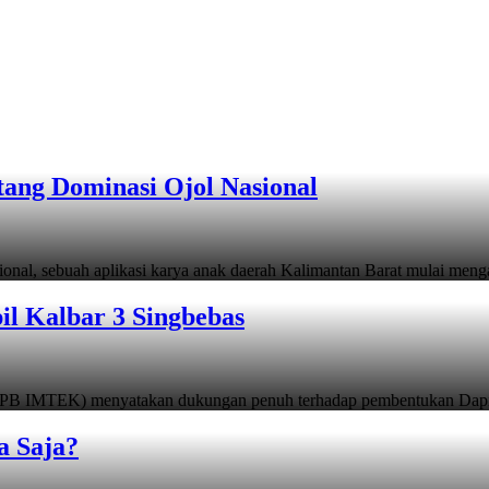
tang Dominasi Ojol Nasional
sional, sebuah aplikasi karya anak daerah Kalimantan Barat mulai men
 Kalbar 3 Singbebas
 (PB IMTEK) menyatakan dukungan penuh terhadap pembentukan Dapi
a Saja?