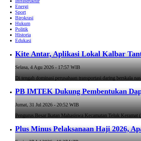
Infrastruktur
Energi
Sport
Birokrasi
Hukum
Politik
Historia
Edukasi
Kite Antar, Aplikasi Lokal Kalbar Tan
Selasa, 4 Agu 2026 - 17:57 WIB
Di tengah dominasi perusahaan transportasi daring berskala na
PB IMTEK Dukung Pembentukan Dapil
Jumat, 31 Jul 2026 - 20:52 WIB
Pengurus Besar Ikatan Mahasiswa Kecamatan Teluk Keramat
Plus Minus Pelaksanaan Haji 2026, Ap