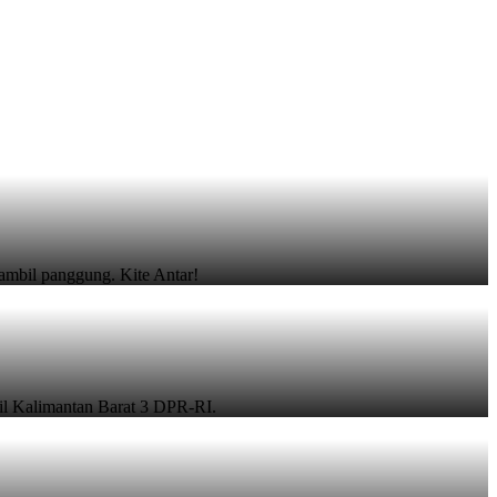
gambil panggung. Kite Antar!
l Kalimantan Barat 3 DPR-RI.