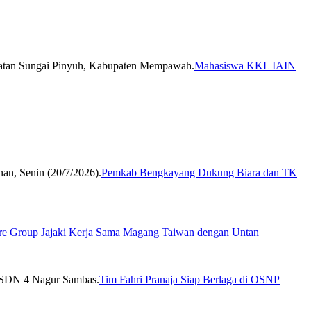
Mahasiswa KKL IAIN
Pemkab Bengkayang Dukung Biara dan TK
re Group Jajaki Kerja Sama Magang Taiwan dengan Untan
Tim Fahri Pranaja Siap Berlaga di OSNP