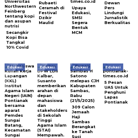
Rubaeti
Dewan
Ceramah di
Upaya
Pers
Festival
Edukasi,
Lindungi
Dzikir
SMSI
Jurnalistik
Maulid
Segera
Berkualitas
Bentuk
Secangkir
MCM
Kopi Bisa
Tangkal
10% Covid
Edukasi
Edukasi
Edukasi
Edukasi
5 Pesan
UAS Untuk
Penghuni
Lapas
Pontianak
309 Calon
Jemaah
Haji
Sambas
Berangkat
ke Tanah
Suci