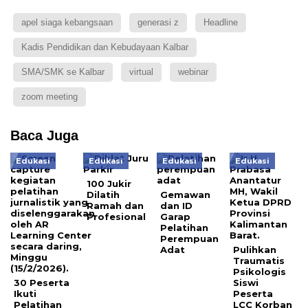
apel siaga kebangsaan
generasi z
Headline
Kadis Pendidikan dan Kebudayaan Kalbar
SMA/SMK se Kalbar
virtual
webinar
zoom meeting
Baca Juga
Edukasi
Edukasi
Edukasi
Edukasi
100 Jukir
Dilatih
Gemawan
Ramah dan
dan ID
Profesional
Garap
Pelatihan
Perempuan
Adat
Pulihkan
Traumatis
Psikologis
30 Peserta
Siswi
Ikuti
Peserta
Pelatihan
LCC Korban