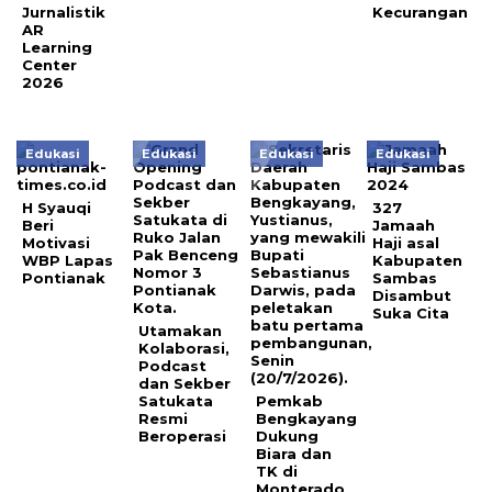
Jurnalistik
Kecurangan
AR
Learning
Center
2026
Edukasi
Edukasi
Edukasi
Edukasi
H Syauqi
327
Beri
Jamaah
Motivasi
Haji asal
WBP Lapas
Kabupaten
Pontianak
Sambas
Disambut
Suka Cita
Utamakan
Kolaborasi,
Podcast
dan Sekber
Satukata
Pemkab
Resmi
Bengkayang
Beroperasi
Dukung
Biara dan
TK di
Monterado