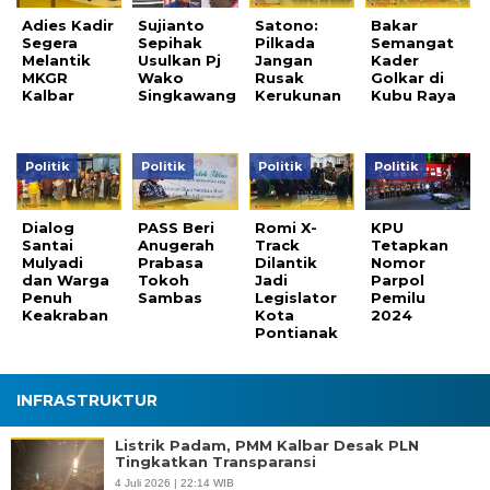
Adies Kadir
Sujianto
Satono:
Bakar
Segera
Sepihak
Pilkada
Semangat
Melantik
Usulkan Pj
Jangan
Kader
MKGR
Wako
Rusak
Golkar di
Kalbar
Singkawang
Kerukunan
Kubu Raya
Politik
Politik
Politik
Politik
Dialog
PASS Beri
Romi X-
KPU
Santai
Anugerah
Track
Tetapkan
Mulyadi
Prabasa
Dilantik
Nomor
dan Warga
Tokoh
Jadi
Parpol
Penuh
Sambas
Legislator
Pemilu
Keakraban
Kota
2024
Pontianak
INFRASTRUKTUR
Listrik Padam, PMM Kalbar Desak PLN
Tingkatkan Transparansi
4 Juli 2026 | 22:14 WIB