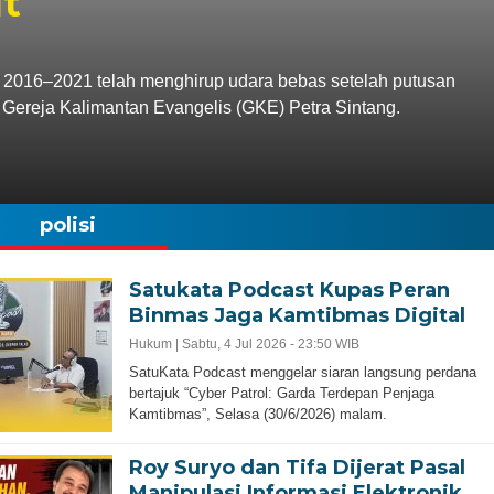
ut
 2016–2021 telah menghirup udara bebas setelah putusan
 Gereja Kalimantan Evangelis (GKE) Petra Sintang.
polisi
Satukata Podcast Kupas Peran
Binmas Jaga Kamtibmas Digital
Hukum |
Sabtu, 4 Jul 2026 - 23:50 WIB
SatuKata Podcast menggelar siaran langsung perdana
bertajuk “Cyber Patrol: Garda Terdepan Penjaga
Kamtibmas”, Selasa (30/6/2026) malam.
Roy Suryo dan Tifa Dijerat Pasal
Manipulasi Informasi Elektronik