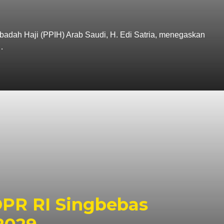
adah Haji (PPIH) Arab Saudi, H. Edi Satria, menegaskan
…
DPR RI Singbebas