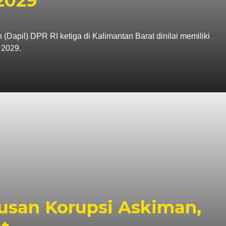
2029
apil) DPR RI ketiga di Kalimantan Barat dinilai memiliki
 2029.
tusan Korupsi Askiman,