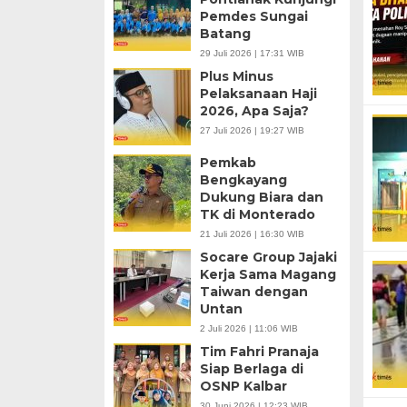
Pemdes Sungai
Batang
29 Juli 2026 | 17:31 WIB
Plus Minus
Pelaksanaan Haji
2026, Apa Saja?
27 Juli 2026 | 19:27 WIB
Pemkab
Bengkayang
Dukung Biara dan
TK di Monterado
21 Juli 2026 | 16:30 WIB
Socare Group Jajaki
Kerja Sama Magang
Taiwan dengan
Untan
2 Juli 2026 | 11:06 WIB
Tim Fahri Pranaja
Siap Berlaga di
OSNP Kalbar
30 Juni 2026 | 12:23 WIB