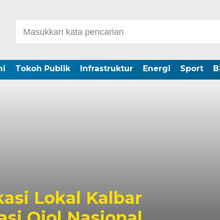
i
Tokoh Publik
Infrastruktur
Energi
Sport
B
kasi Lokal Kalbar
si Ojol Nasional