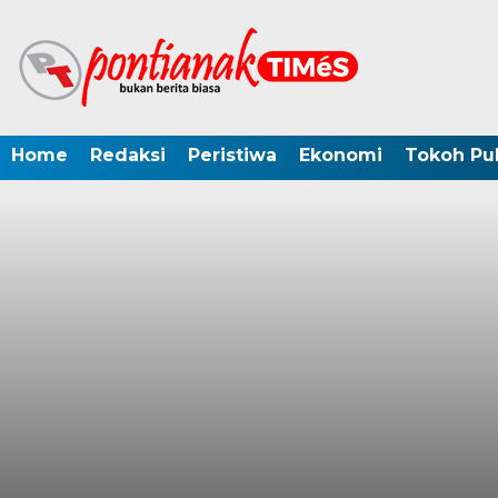
Home
Redaksi
Peristiwa
Ekonomi
Tokoh Pub