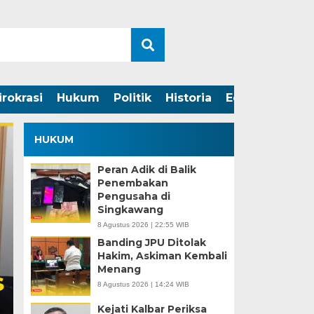
irokrasi
Hukum
Politik
Historia
Edukasi
HUKUM
Peran Adik di Balik
Penembakan
Pengusaha di
Singkawang
8 Agustus 2026 | 22:55 WIB
Banding JPU Ditolak
Hakim, Askiman Kembali
Menang
Kontroversi Putusan 
8 Agustus 2026 | 14:24 WIB
Final atau Lanjut
Kejati Kalbar Periksa