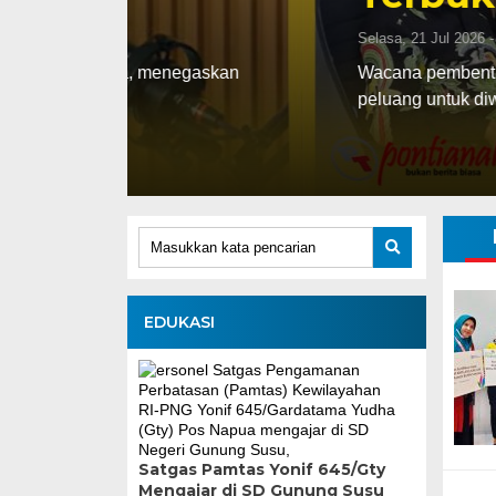
Selasa, 21 Jul 2026 - 17:47 WIB
negaskan
Wacana pembentukan daerah pemilihan (D
peluang untuk diwujudkan pada Pemilu
EDUKASI
Satgas Pamtas Yonif 645/Gty
Mengajar di SD Gunung Susu