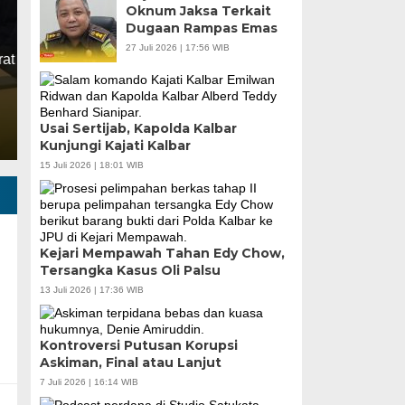
Oknum Jaksa Terkait
Dugaan Rampas Emas
Selasa, 7 Jul 2026 - 16:14 WIB
27 Juli 2026 | 17:56 WIB
Askiman, Wakil Bupati Sintang Periode 2016–2021 t
hakim pada perkara korupsi dana hibah Gereja Kalim
Usai Sertijab, Kapolda Kalbar
Kunjungi Kajati Kalbar
15 Juli 2026 | 18:01 WIB
Kejari Mempawah Tahan Edy Chow,
Tersangka Kasus Oli Palsu
13 Juli 2026 | 17:36 WIB
Kontroversi Putusan Korupsi
Askiman, Final atau Lanjut
7 Juli 2026 | 16:14 WIB