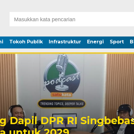
i
Tokoh Publik
Infrastruktur
Energi
Sport
B
DPR RI Singbebas
2029