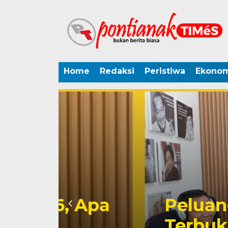
Home
Redaksi
Peristiwa
Ekonom
 Apa
Peluang Dapil 
Terbuka untuk 