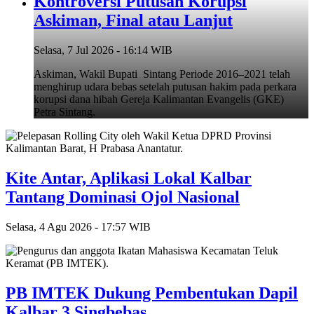
Kontroversi Putusan Korupsi
Askiman, Final atau Lanjut
Selasa, 7 Jul 2026 - 16:14 WIB
Askiman, Wakil Bupati Sintang Periode 2016–2021 telah
menghirup udara bebas setelah putusan hakim pada perkara
korupsi dana hibah Gereja Kalimantan Evangelis (GKE)
Petra Sintang.
Kite Antar, Aplikasi Lokal Kalbar
Tantang Dominasi Ojol Nasional
Selasa, 4 Agu 2026 - 17:57 WIB
PB IMTEK Dukung Pembentukan Dapil
Kalbar 3 Singbebas