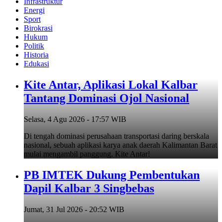
Infrastruktur
Energi
Sport
Birokrasi
Hukum
Politik
Historia
Edukasi
Kite Antar, Aplikasi Lokal Kalbar
Tantang Dominasi Ojol Nasional
Selasa, 4 Agu 2026 - 17:57 WIB
Di tengah dominasi perusahaan transportasi daring berskala
nasional, sebuah aplikasi karya anak daerah Kalimantan Barat
mulai mengambil panggung. Kite Antar!
PB IMTEK Dukung Pembentukan
Dapil Kalbar 3 Singbebas
Jumat, 31 Jul 2026 - 20:52 WIB