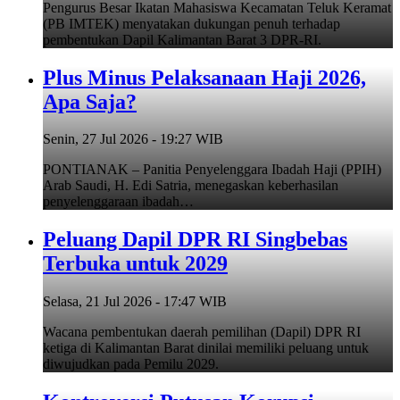
Pengurus Besar Ikatan Mahasiswa Kecamatan Teluk Keramat
(PB IMTEK) menyatakan dukungan penuh terhadap
pembentukan Dapil Kalimantan Barat 3 DPR-RI.
Plus Minus Pelaksanaan Haji 2026,
Apa Saja?
Senin, 27 Jul 2026 - 19:27 WIB
PONTIANAK – Panitia Penyelenggara Ibadah Haji (PPIH)
Arab Saudi, H. Edi Satria, menegaskan keberhasilan
penyelenggaraan ibadah…
Peluang Dapil DPR RI Singbebas
Terbuka untuk 2029
Selasa, 21 Jul 2026 - 17:47 WIB
Wacana pembentukan daerah pemilihan (Dapil) DPR RI
ketiga di Kalimantan Barat dinilai memiliki peluang untuk
diwujudkan pada Pemilu 2029.