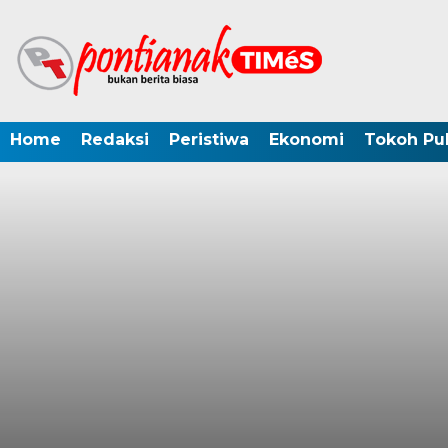
Home
Redaksi
Peristiwa
Ekonomi
Tokoh Pub