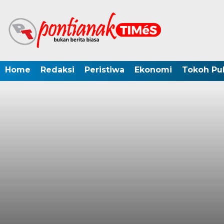
Home
Redaksi
Peristiwa
Ekonomi
Tokoh Pub