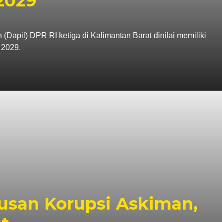
2029
apil) DPR RI ketiga di Kalimantan Barat dinilai memiliki
 2029.
tusan Korupsi Askiman,