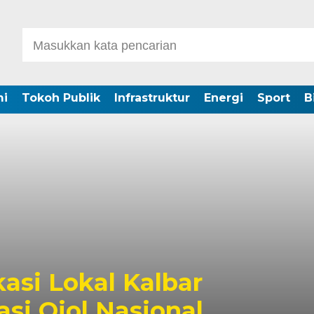
i
Tokoh Publik
Infrastruktur
Energi
Sport
B
kasi Lokal Kalbar
si Ojol Nasional