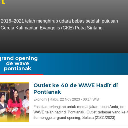
ut
 2016–2021 telah menghirup udara bebas setelah putusan
 Gereja Kalimantan Evangelis (GKE) Petra Sintang.
grand opening
de wave
pontianak
Outlet ke 40 de WAVE Hadir di
Pontianak
Ekonomi |
Rabu, 22 Nov 2023 - 00:14 WIB
Fasilitas terlengkap untuk memanjakan tubuh Anda, de
WAVE telah hadir di Pontianak. Outlet terbesar yang ke 
itu menggelar grand opening, Selasa (21/11/2023)