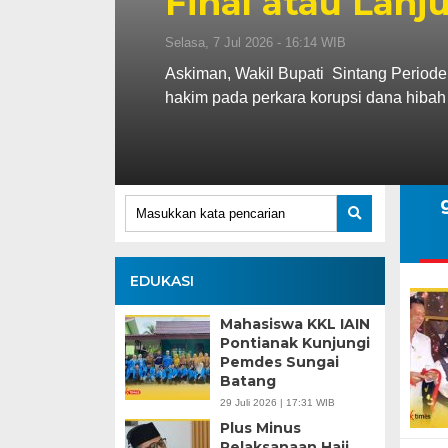
Final atau Lanj
Selasa, 7 Jul 2026 - 16:14 WIB
Askiman, Wakil Bupati Sintang Periode
hakim pada perkara korupsi dana hibah
EDUKASI
Mahasiswa KKL IAIN
Pontianak Kunjungi
Pemdes Sungai
Batang
29 Juli 2026 | 17:31 WIB
Plus Minus
Pelaksanaan Haji