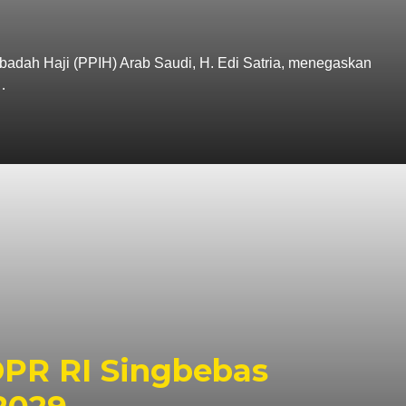
adah Haji (PPIH) Arab Saudi, H. Edi Satria, menegaskan
…
DPR RI Singbebas