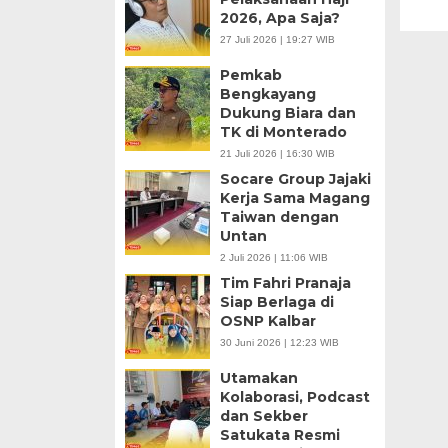
2026, Apa Saja?
27 Juli 2026 | 19:27 WIB
Pemkab
Bengkayang
Dukung Biara dan
TK di Monterado
21 Juli 2026 | 16:30 WIB
Socare Group Jajaki
Kerja Sama Magang
Taiwan dengan
Untan
2 Juli 2026 | 11:06 WIB
Tim Fahri Pranaja
Siap Berlaga di
OSNP Kalbar
30 Juni 2026 | 12:23 WIB
Utamakan
Kolaborasi, Podcast
dan Sekber
Satukata Resmi