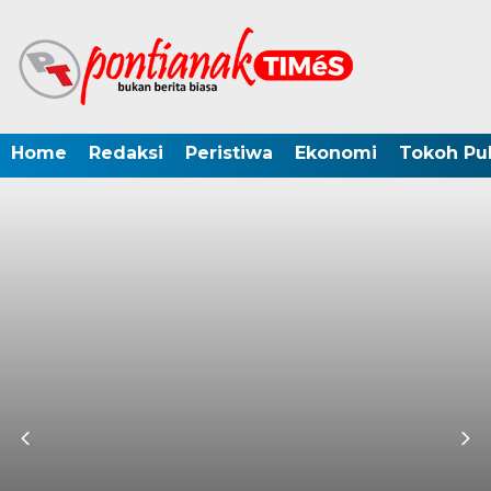
Home
Redaksi
Peristiwa
Ekonomi
Tokoh Pub