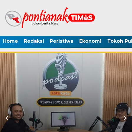
Home
Redaksi
Peristiwa
Ekonomi
Tokoh Pub