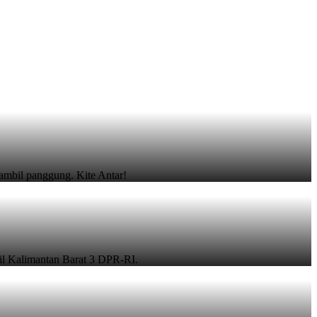
gambil panggung. Kite Antar!
l Kalimantan Barat 3 DPR-RI.