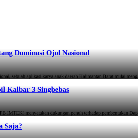
tang Dominasi Ojol Nasional
sional, sebuah aplikasi karya anak daerah Kalimantan Barat mulai men
 Kalbar 3 Singbebas
 (PB IMTEK) menyatakan dukungan penuh terhadap pembentukan Dapi
a Saja?