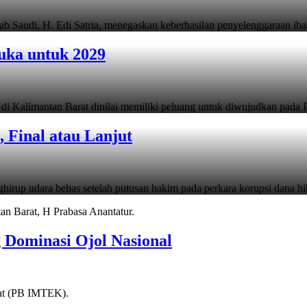
 Saudi, H. Edi Satria, menegaskan keberhasilan penyelenggaraan i
uka untuk 2029
i Kalimantan Barat dinilai memiliki peluang untuk diwujudkan pada 
 Final atau Lanjut
irup udara bebas setelah putusan hakim pada perkara korupsi dana h
g Dominasi Ojol Nasional