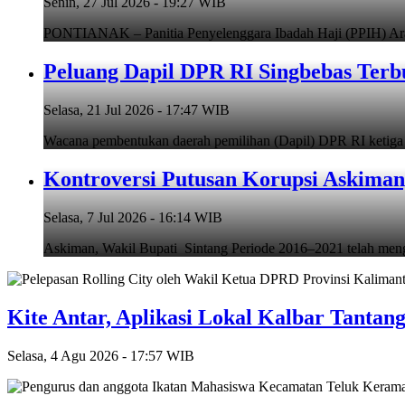
Senin, 27 Jul 2026 - 19:27 WIB
PONTIANAK – Panitia Penyelenggara Ibadah Haji (PPIH) Arab
Peluang Dapil DPR RI Singbebas Terb
Selasa, 21 Jul 2026 - 17:47 WIB
Wacana pembentukan daerah pemilihan (Dapil) DPR RI ketiga d
Kontroversi Putusan Korupsi Askiman,
Selasa, 7 Jul 2026 - 16:14 WIB
Askiman, Wakil Bupati Sintang Periode 2016–2021 telah mengh
Kite Antar, Aplikasi Lokal Kalbar Tantan
Selasa, 4 Agu 2026 - 17:57 WIB