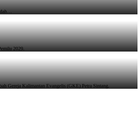
badah…
Pemilu 2029.
ibah Gereja Kalimantan Evangelis (GKE) Petra Sintang.