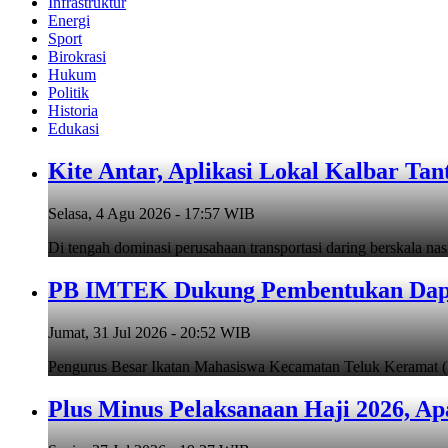
Infrastruktur
Energi
Sport
Birokrasi
Hukum
Politik
Historia
Edukasi
Kite Antar, Aplikasi Lokal Kalbar Tan
Selasa, 4 Agu 2026 - 17:57 WIB
Di tengah dominasi perusahaan transportasi daring berskala na
PB IMTEK Dukung Pembentukan Dapil
Jumat, 31 Jul 2026 - 20:52 WIB
Pengurus Besar Ikatan Mahasiswa Kecamatan Teluk Keramat
Plus Minus Pelaksanaan Haji 2026, Ap