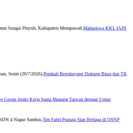
Mahasiswa KKL IAIN
Pemkab Bengkayang Dukung Biara dan TK
re Group Jajaki Kerja Sama Magang Taiwan dengan Untan
Tim Fahri Pranaja Siap Berlaga di OSNP