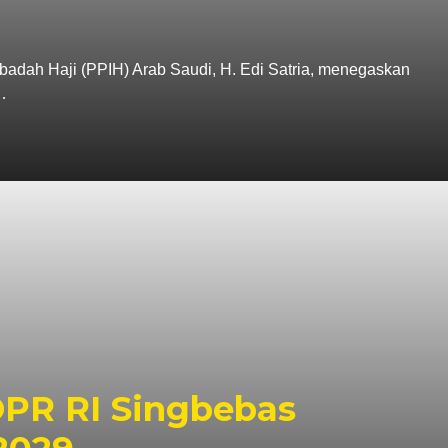
adah Haji (PPIH) Arab Saudi, H. Edi Satria, menegaskan
…
DPR RI Singbebas