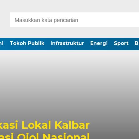
i
Tokoh Publik
Infrastruktur
Energi
Sport
B
kasi Lokal Kalbar
si Ojol Nasional