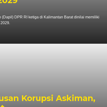
2029
apil) DPR RI ketiga di Kalimantan Barat dinilai memiliki
 2029.
tusan Korupsi Askiman,