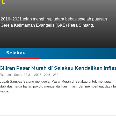
ut
 2016–2021 telah menghirup udara bebas setelah putusan
 Gereja Kalimantan Evangelis (GKE) Petra Sintang.
Selakau
Giliran Pasar Murah di Selakau Kendalikan Inflas
Ekonomi |
Sabtu, 13 Jun 2026 - 20:51 WIB
Bupati Sambas Satono menggelar Pasar Murah di Selakau untuk menjaga
stabilitas harga bahan pokok, mengendalikan inflasi, dan memperkuat daya be
warga.