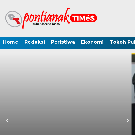
Home
Redaksi
Peristiwa
Ekonomi
Tokoh Pub