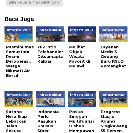
jalur keluar rumah sakit rubini
Baca Juga
Infrastruktur
Infrastruktur
Infrastruktur
Infrastruktur
Pasminumas
Yuk Intip
Melihat
Layanan
Samustida
Telehandler
Objek
Medis 5
Resmi
Ditsamapta
Wisata
Gedung
Beroperasi,
Kalbar
Favorit di
Baru RSUD
Warga
Melawi
Pemangkat
Nikmati Air
Bersih
Infrastruktur
Infrastruktur
Infrastruktur
Infrastruktur
Satono-
Indonesia
Posko
Progress
Hero Siap
Perlu
Singgah
Masjid
Lebarkan
Pasukan
Multifungsi
Agung
Jalan
Khusus
Dishub
Singkawang
Sekura-
Siber
Mempawah
55 Persen