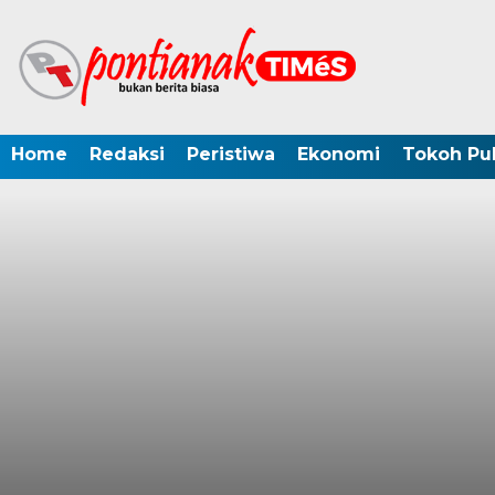
Home
Redaksi
Peristiwa
Ekonomi
Tokoh Pub