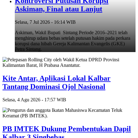
Kontroversi Putusan Korupsi
Askiman, Final atau Lanjut
Selasa, 7 Jul 2026 - 16:14 WIB
Askiman, Wakil Bupati Sintang Periode 2016–2021 telah
menghirup udara bebas setelah putusan hakim pada perkara
korupsi dana hibah Gereja Kalimantan Evangelis (GKE)
Petra Sintang.
Kite Antar, Aplikasi Lokal Kalbar
Tantang Dominasi Ojol Nasional
Selasa, 4 Agu 2026 - 17:57 WIB
PB IMTEK Dukung Pembentukan Dapil
Kalbar 3 Singbebas