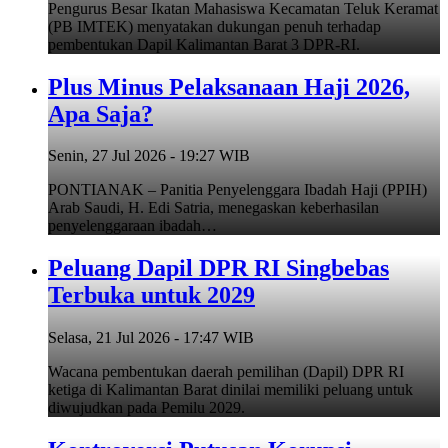
Pengurus Besar Ikatan Mahasiswa Kecamatan Teluk Keramat
(PB IMTEK) menyatakan dukungan penuh terhadap
pembentukan Dapil Kalimantan Barat 3 DPR-RI.
Plus Minus Pelaksanaan Haji 2026,
Apa Saja?
Senin, 27 Jul 2026 - 19:27 WIB
PONTIANAK – Panitia Penyelenggara Ibadah Haji (PPIH)
Arab Saudi, H. Edi Satria, menegaskan keberhasilan
penyelenggaraan ibadah…
Peluang Dapil DPR RI Singbebas
Terbuka untuk 2029
Selasa, 21 Jul 2026 - 17:47 WIB
Wacana pembentukan daerah pemilihan (Dapil) DPR RI
ketiga di Kalimantan Barat dinilai memiliki peluang untuk
diwujudkan pada Pemilu 2029.