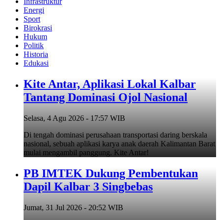
Infrastruktur
Energi
Sport
Birokrasi
Hukum
Politik
Historia
Edukasi
Kite Antar, Aplikasi Lokal Kalbar
Tantang Dominasi Ojol Nasional
Selasa, 4 Agu 2026 - 17:57 WIB
Di tengah dominasi perusahaan transportasi daring berskala
nasional, sebuah aplikasi karya anak daerah Kalimantan Barat
mulai mengambil panggung. Kite Antar!
PB IMTEK Dukung Pembentukan
Dapil Kalbar 3 Singbebas
Jumat, 31 Jul 2026 - 20:52 WIB