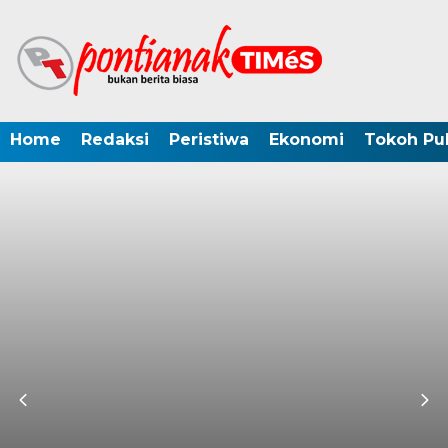
Home
Redaksi
Peristiwa
Ekonomi
Tokoh Pub