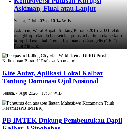
Kontroversi Putusan Korupsi
Askiman, Final atau Lanjut
Selasa, 7 Jul 2026 - 16:14 WIB
Askiman, Wakil Bupati Sintang Periode 2016–2021 telah
menghirup udara bebas setelah putusan hakim pada perkara
korupsi dana hibah Gereja Kalimantan Evangelis (GKE)
Petra Sintang.
Kite Antar, Aplikasi Lokal Kalbar
Tantang Dominasi Ojol Nasional
Selasa, 4 Agu 2026 - 17:57 WIB
PB IMTEK Dukung Pembentukan Dapil
Kalbar 3 Singbebas