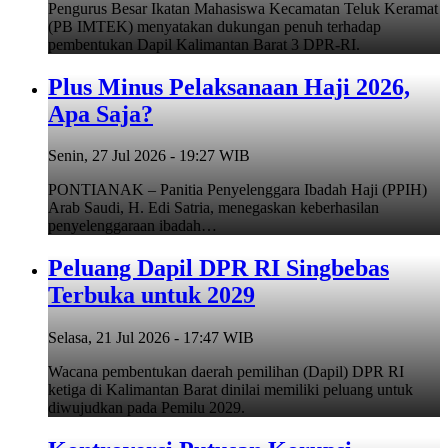
Pengurus Besar Ikatan Mahasiswa Kecamatan Teluk Keramat
(PB IMTEK) menyatakan dukungan penuh terhadap
pembentukan Dapil Kalimantan Barat 3 DPR-RI.
Plus Minus Pelaksanaan Haji 2026,
Apa Saja?
Senin, 27 Jul 2026 - 19:27 WIB
PONTIANAK – Panitia Penyelenggara Ibadah Haji (PPIH)
Arab Saudi, H. Edi Satria, menegaskan keberhasilan
penyelenggaraan ibadah…
Peluang Dapil DPR RI Singbebas
Terbuka untuk 2029
Selasa, 21 Jul 2026 - 17:47 WIB
Wacana pembentukan daerah pemilihan (Dapil) DPR RI
ketiga di Kalimantan Barat dinilai memiliki peluang untuk
diwujudkan pada Pemilu 2029.