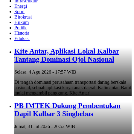
Infrastruktur
Energi
Sport
Birokrasi
Hukum
Politik
Historia
Edukasi
Kite Antar, Aplikasi Lokal Kalbar
Tantang Dominasi Ojol Nasional
Selasa, 4 Agu 2026 - 17:57 WIB
Di tengah dominasi perusahaan transportasi daring berskala
nasional, sebuah aplikasi karya anak daerah Kalimantan Barat
mulai mengambil panggung. Kite Antar!
PB IMTEK Dukung Pembentukan
Dapil Kalbar 3 Singbebas
Jumat, 31 Jul 2026 - 20:52 WIB