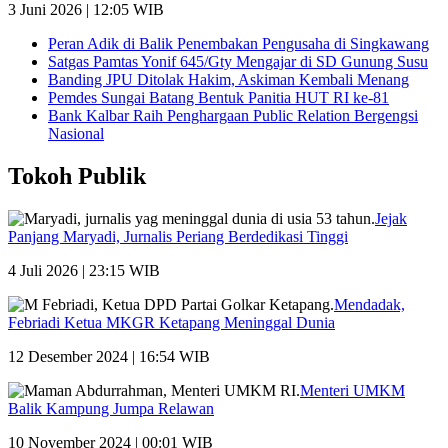
3 Juni 2026 | 12:05 WIB
Peran Adik di Balik Penembakan Pengusaha di Singkawang
Satgas Pamtas Yonif 645/Gty Mengajar di SD Gunung Susu
Banding JPU Ditolak Hakim, Askiman Kembali Menang
Pemdes Sungai Batang Bentuk Panitia HUT RI ke-81
Bank Kalbar Raih Penghargaan Public Relation Bergengsi
Nasional
Tokoh Publik
Jejak
Panjang Maryadi, Jurnalis Periang Berdedikasi Tinggi
4 Juli 2026 | 23:15 WIB
Mendadak,
Febriadi Ketua MKGR Ketapang Meninggal Dunia
12 Desember 2024 | 16:54 WIB
Menteri UMKM
Balik Kampung Jumpa Relawan
10 November 2024 | 00:01 WIB