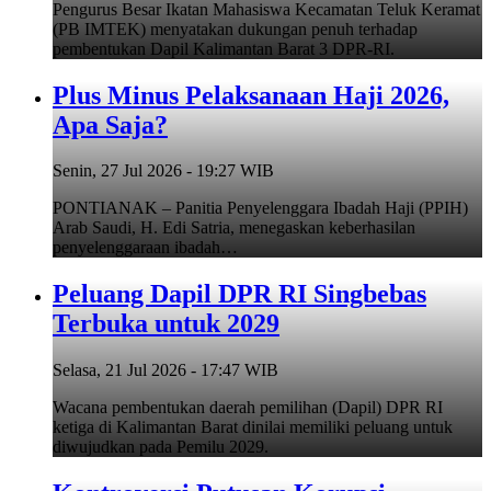
Pengurus Besar Ikatan Mahasiswa Kecamatan Teluk Keramat
(PB IMTEK) menyatakan dukungan penuh terhadap
pembentukan Dapil Kalimantan Barat 3 DPR-RI.
Plus Minus Pelaksanaan Haji 2026,
Apa Saja?
Senin, 27 Jul 2026 - 19:27 WIB
PONTIANAK – Panitia Penyelenggara Ibadah Haji (PPIH)
Arab Saudi, H. Edi Satria, menegaskan keberhasilan
penyelenggaraan ibadah…
Peluang Dapil DPR RI Singbebas
Terbuka untuk 2029
Selasa, 21 Jul 2026 - 17:47 WIB
Wacana pembentukan daerah pemilihan (Dapil) DPR RI
ketiga di Kalimantan Barat dinilai memiliki peluang untuk
diwujudkan pada Pemilu 2029.