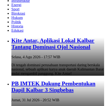
Infrastruktur
Energi
Sport
Birokrasi
Hukum
Politik
Historia
Edukasi
Kite Antar, Aplikasi Lokal Kalbar
Tantang Dominasi Ojol Nasional
Selasa, 4 Agu 2026 - 17:57 WIB
Di tengah dominasi perusahaan transportasi daring berskala
nasional, sebuah aplikasi karya anak daerah Kalimantan Barat
mulai mengambil panggung. Kite Antar!
PB IMTEK Dukung Pembentukan
Dapil Kalbar 3 Singbebas
Jumat, 31 Jul 2026 - 20:52 WIB