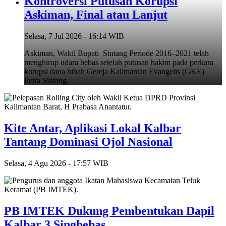
Kontroversi Putusan Korupsi
Askiman, Final atau Lanjut
Selasa, 7 Jul 2026 - 16:14 WIB
Askiman, Wakil Bupati Sintang Periode 2016–2021 telah
menghirup udara bebas setelah putusan hakim pada perkara
korupsi dana hibah Gereja Kalimantan Evangelis (GKE)
Petra Sintang.
Kite Antar, Aplikasi Lokal Kalbar
Tantang Dominasi Ojol Nasional
Selasa, 4 Agu 2026 - 17:57 WIB
PB IMTEK Dukung Pembentukan Dapil
Kalbar 3 Singbebas