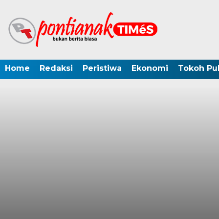
Home
Redaksi
Peristiwa
Ekonomi
Tokoh Pub