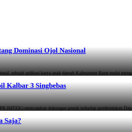
tang Dominasi Ojol Nasional
sional, sebuah aplikasi karya anak daerah Kalimantan Barat mulai men
 Kalbar 3 Singbebas
 (PB IMTEK) menyatakan dukungan penuh terhadap pembentukan Dapi
a Saja?