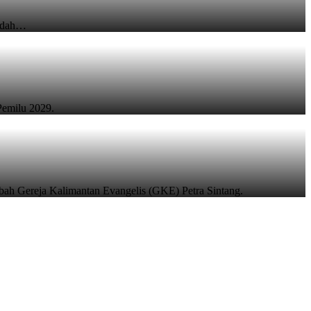
badah…
Pemilu 2029.
ibah Gereja Kalimantan Evangelis (GKE) Petra Sintang.