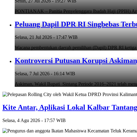
Senin, 27 Jul 2026 - 19:27 WIB
PONTIANAK – Panitia Penyelenggara Ibadah Haji (PPIH) Arab
Peluang Dapil DPR RI Singbebas Terb
Selasa, 21 Jul 2026 - 17:47 WIB
Wacana pembentukan daerah pemilihan (Dapil) DPR RI ketiga d
Kontroversi Putusan Korupsi Askiman,
Selasa, 7 Jul 2026 - 16:14 WIB
Askiman, Wakil Bupati Sintang Periode 2016–2021 telah mengh
Kite Antar, Aplikasi Lokal Kalbar Tantan
Selasa, 4 Agu 2026 - 17:57 WIB