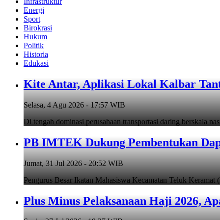
Infrastruktur
Energi
Sport
Birokrasi
Hukum
Politik
Historia
Edukasi
Kite Antar, Aplikasi Lokal Kalbar Tan
Selasa, 4 Agu 2026 - 17:57 WIB
Di tengah dominasi perusahaan transportasi daring berskala na
PB IMTEK Dukung Pembentukan Dapil
Jumat, 31 Jul 2026 - 20:52 WIB
Pengurus Besar Ikatan Mahasiswa Kecamatan Teluk Keramat
Plus Minus Pelaksanaan Haji 2026, Ap