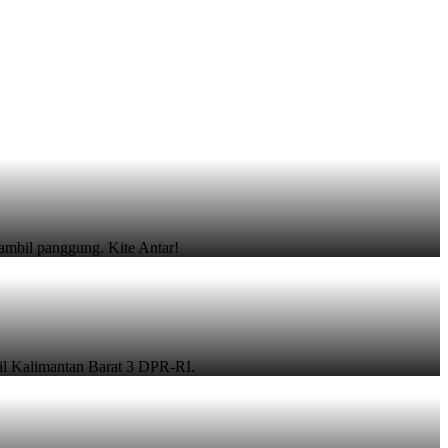
gambil panggung. Kite Antar!
l Kalimantan Barat 3 DPR-RI.