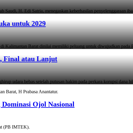
 Saudi, H. Edi Satria, menegaskan keberhasilan penyelenggaraan i
uka untuk 2029
i Kalimantan Barat dinilai memiliki peluang untuk diwujudkan pada 
 Final atau Lanjut
irup udara bebas setelah putusan hakim pada perkara korupsi dana h
g Dominasi Ojol Nasional