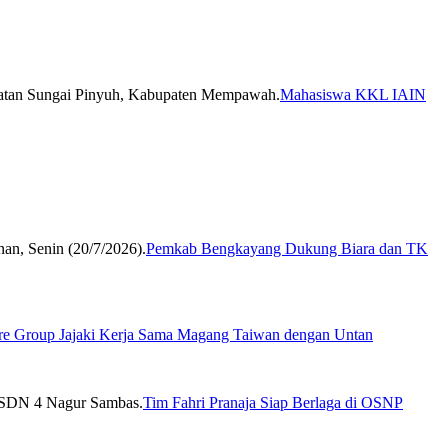
Mahasiswa KKL IAIN
Pemkab Bengkayang Dukung Biara dan TK
re Group Jajaki Kerja Sama Magang Taiwan dengan Untan
Tim Fahri Pranaja Siap Berlaga di OSNP