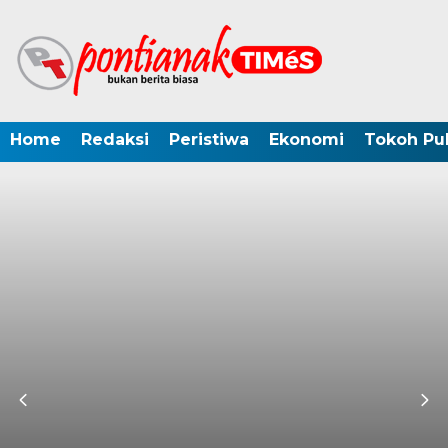
Home
Redaksi
Peristiwa
Ekonomi
Tokoh Pub