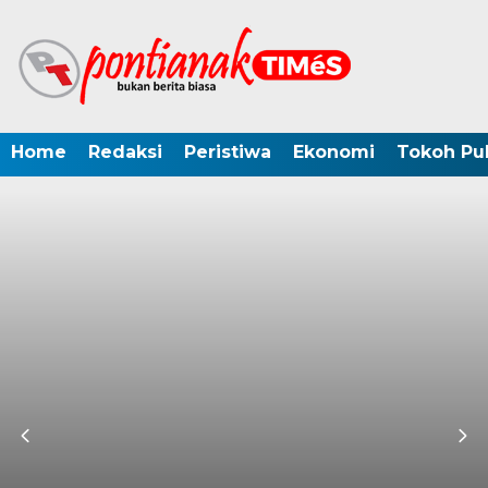
Home
Redaksi
Peristiwa
Ekonomi
Tokoh Pub