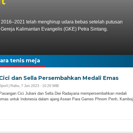
ut
 2016–2021 telah menghirup udara bebas setelah putusan
 Gereja Kalimantan Evangelis (GKE) Petra Sintang.
ara tenis meja
Cici dan Sella Persembahkan Medali Emas
Sport |
Rabu, 7 Jun 2023 - 10:20 WIB
Pasangan Cici Juliani dan Sella Dwi Radayana mempersembahkan medali
emas untuk Indonesia dalam ajang Asean Para Games Phnom Penh, Kamboj