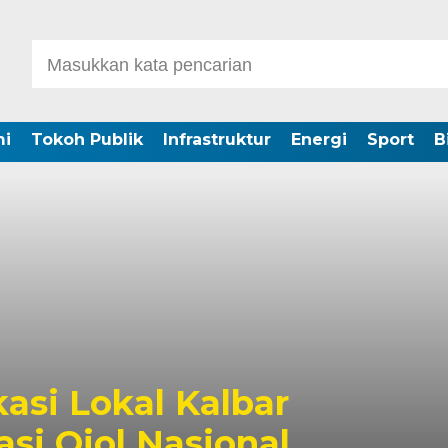
i
Tokoh Publik
Infrastruktur
Energi
Sport
B
kasi Lokal Kalbar
si Ojol Nasional