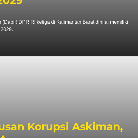
2029
apil) DPR RI ketiga di Kalimantan Barat dinilai memiliki
 2029.
tusan Korupsi Askiman,