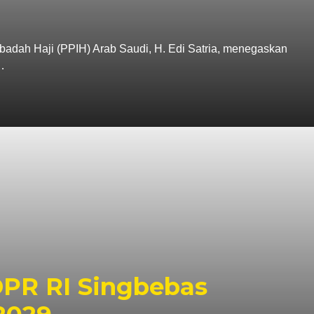
adah Haji (PPIH) Arab Saudi, H. Edi Satria, menegaskan
…
DPR RI Singbebas