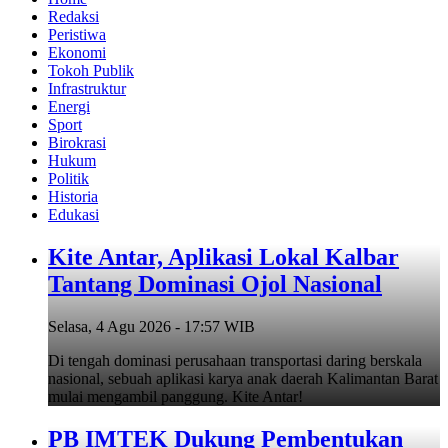
Redaksi
Peristiwa
Ekonomi
Tokoh Publik
Infrastruktur
Energi
Sport
Birokrasi
Hukum
Politik
Historia
Edukasi
Kite Antar, Aplikasi Lokal Kalbar
Tantang Dominasi Ojol Nasional
Selasa, 4 Agu 2026 - 17:57 WIB
Di tengah dominasi perusahaan transportasi daring berskala
nasional, sebuah aplikasi karya anak daerah Kalimantan Barat
mulai mengambil panggung. Kite Antar!
PB IMTEK Dukung Pembentukan