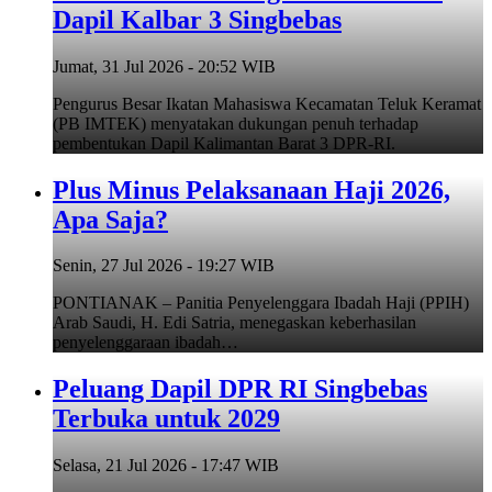
Dapil Kalbar 3 Singbebas
Jumat, 31 Jul 2026 - 20:52 WIB
Pengurus Besar Ikatan Mahasiswa Kecamatan Teluk Keramat
(PB IMTEK) menyatakan dukungan penuh terhadap
pembentukan Dapil Kalimantan Barat 3 DPR-RI.
Plus Minus Pelaksanaan Haji 2026,
Apa Saja?
Senin, 27 Jul 2026 - 19:27 WIB
PONTIANAK – Panitia Penyelenggara Ibadah Haji (PPIH)
Arab Saudi, H. Edi Satria, menegaskan keberhasilan
penyelenggaraan ibadah…
Peluang Dapil DPR RI Singbebas
Terbuka untuk 2029
Selasa, 21 Jul 2026 - 17:47 WIB