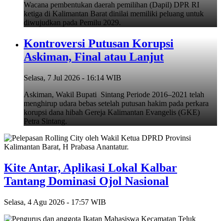
Wacana pembentukan daerah pemilihan (Dapil) DPR RI
ketiga di Kalimantan Barat dinilai memiliki peluang untuk
diwujudkan pada Pemilu 2029.
Kontroversi Putusan Korupsi
Askiman, Final atau Lanjut
Selasa, 7 Jul 2026 - 16:14 WIB
Askiman, Wakil Bupati Sintang Periode 2016–2021 telah
menghirup udara bebas setelah putusan hakim pada perkara
korupsi dana hibah Gereja Kalimantan Evangelis (GKE)
Petra Sintang.
Kite Antar, Aplikasi Lokal Kalbar
Tantang Dominasi Ojol Nasional
Selasa, 4 Agu 2026 - 17:57 WIB