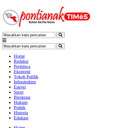
Home
Redaksi
Peristiwa
Ekonomi
Tokoh Publik
Infrastruktur
Energi
Sport
Birokrasi
Hukum
Politik
Historia
Edukasi
Home