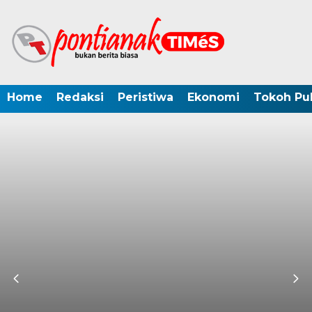
Home
Redaksi
Peristiwa
Ekonomi
Tokoh Pub