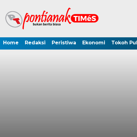
Home
Redaksi
Peristiwa
Ekonomi
Tokoh Pub