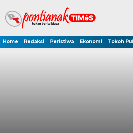
Home
Redaksi
Peristiwa
Ekonomi
Tokoh Pub