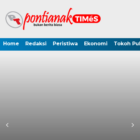
Home
Redaksi
Peristiwa
Ekonomi
Tokoh Pub