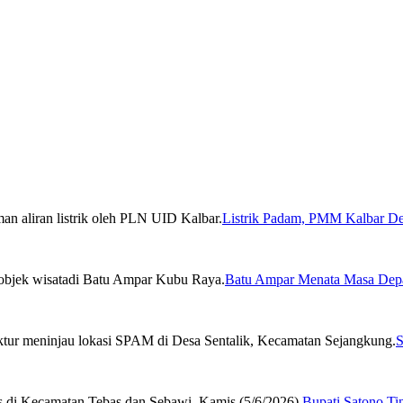
Listrik Padam, PMM Kalbar De
Batu Ampar Menata Masa Depa
S
Bupati Satono Ti