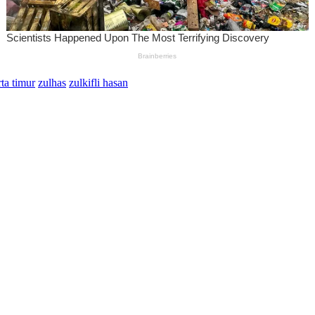
rta timur
zulhas
zulkifli hasan