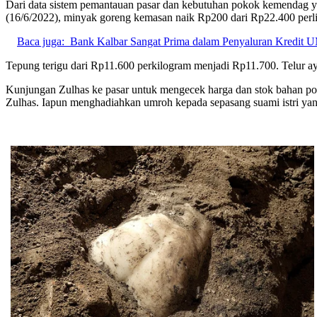
Dari data sistem pemantauan pasar dan kebutuhan pokok kemendag yan
(16/6/2022), minyak goreng kemasan naik Rp200 dari Rp22.400 perlit
Baca juga:
Bank Kalbar Sangat Prima dalam Penyaluran Kredi
Tepung terigu dari Rp11.600 perkilogram menjadi Rp11.700. Telur 
Kunjungan Zulhas ke pasar untuk mengecek harga dan stok bahan pok
Zulhas. Iapun menghadiahkan umroh kepada sepasang suami istri yan