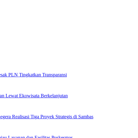
sak PLN Tingkatkan Transparansi
n Lewat Ekowisata Berkelanjutan
egera Realisasi Tiga Proyek Strategis di Sambas
njau Layanan dan Fasilitas Puskesmas