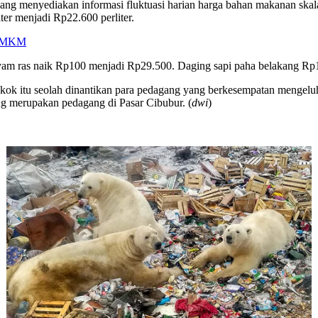
g menyediakan informasi fluktuasi harian harga bahan makanan skala 
er menjadi Rp22.600 perliter.
t UMKM
ayam ras naik Rp100 menjadi Rp29.500. Daging sapi paha belakang R
ok itu seolah dinantikan para pedagang yang berkesempatan mengeluh
g merupakan pedagang di Pasar Cibubur. (
dwi
)