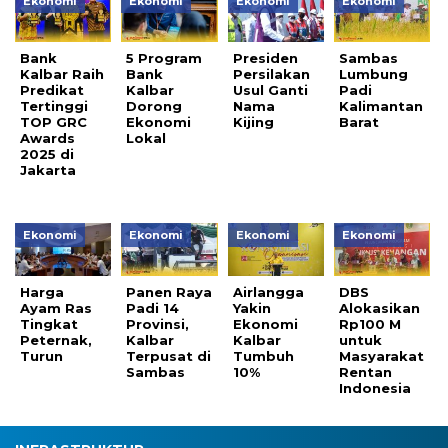
Ekonomi
Ekonomi
Ekonomi
Ekonomi
Bank
5 Program
Presiden
Sambas
Kalbar Raih
Bank
Persilakan
Lumbung
Predikat
Kalbar
Usul Ganti
Padi
Tertinggi
Dorong
Nama
Kalimantan
TOP GRC
Ekonomi
Kijing
Barat
Awards
Lokal
2025 di
Jakarta
Ekonomi
Ekonomi
Ekonomi
Ekonomi
Harga
Panen Raya
Airlangga
DBS
Ayam Ras
Padi 14
Yakin
Alokasikan
Tingkat
Provinsi,
Ekonomi
Rp100 M
Peternak,
Kalbar
Kalbar
untuk
Turun
Terpusat di
Tumbuh
Masyarakat
Sambas
10%
Rentan
Indonesia