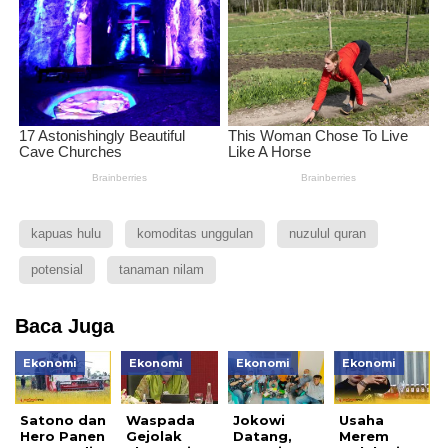
kapuas hulu
komoditas unggulan
nuzulul quran
potensial
tanaman nilam
Baca Juga
Ekonomi
Ekonomi
Ekonomi
Ekonomi
Satono dan
Waspada
Jokowi
Usaha
Hero Panen
Gejolak
Datang,
Merem