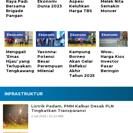
Raya Padi
Ekonomi
Aspesi
Melek Nita
Bersama
Dunia 2023
Keluhkan
Semakin
Brigade
Harga TBS
Moncer
Pangan
Ekonomi
Ekonomi
Ekonomi
Ekonomi
Menggali
Yasonna:
Kampung
Wow..
‘Emas
Potensi
Borneo
Harga Kios
Hijau’ yang
Besar
Akan Gelar
Investor
Terlupakan:
Perempuan
Refleksi
Pasar
Tengkawang
Milenial
Akhir
Beringin
Tahun 2025
INFRASTRUKTUR
Listrik Padam, PMM Kalbar Desak PLN
Tingkatkan Transparansi
4 Juli 2026 | 22:14 WIB