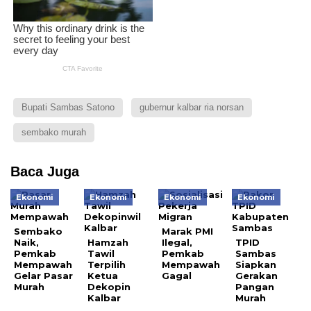
Bupati Sambas Satono
gubernur kalbar ria norsan
sembako murah
Baca Juga
Ekonomi
Ekonomi
Ekonomi
Ekonomi
Sembako
Marak PMI
Naik,
Hamzah
Ilegal,
TPID
Pemkab
Tawil
Pemkab
Sambas
Mempawah
Terpilih
Mempawah
Siapkan
Gelar Pasar
Ketua
Gagal
Gerakan
Murah
Dekopin
Pangan
Kalbar
Murah