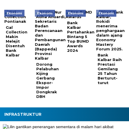
Ekonomi
Ekonomi
Ekonomi
Ekonomi
Bank
Gal
Kalbar
Collection
Pertahankan
Makin
Bintang 5
Melejit
Top BUMD
Disentuh
Awards
Bank
2024
Kalbar
Bank
Kalbar Raih
Dorong
Prestasi
Pelabuhan
Gemilang
Kijing
25 Tahun
Gerbang
Berturut-
Ekspor-
turut
Impor
Dongkrak
DBH
INFRASTRUKTUR