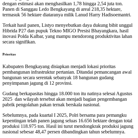
dengan estimasi akan menghasilkan 1,78 hingga 2,54 juta ton.
Panen di Sanggau Ledo Bengkayang di areal 218,35 hektare,
termasuk 56 hektare diataranya milik Lanud Harry Hadisoemantri.
Terkait hasil panen, Listyo menyebutkan daya dukung bibit unggul
Hibrida P27 dan pupuk Tekno MIGO Presisi Bhayangkara, hasil
inovasi Polda Kalbar, yang mampu mendorong produktivitas lahan
secara signifikan.
Prioritas
Kabupaten Bengkayang disiapkan menjadi lokasi prioritas
pembangunan infrastruktur pertanian. Ditandai pemancangan awal
bangunan secara serentak sebanyak 18 bangunan gudang
penyimpanan jagung di 12 provinsi.
Gudang berkapasitas hingga 18.000 ton itu natinya selesai Agustus
2025 dan wilayah tersebut akan menjadi bagian pengembangan
pabrik pengolahan pakan ternak berskala nasional.
Sebelumnya, pada kuartal I 2025, Polri bersama para pemangku
kepentingan telah panen jagung seluas 16.656 hektare dengan total
produksi 118.975 ton. Hasil ini turut mendongkrak produksi jagung
nasional sebesar 48,47 persen dibandingkan tahun sebelumnya.