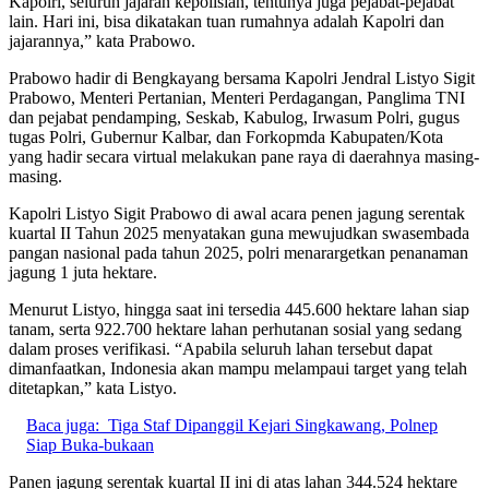
Kapolri, seluruh jajaran kepolisian, tentunya juga pejabat-pejabat
lain. Hari ini, bisa dikatakan tuan rumahnya adalah Kapolri dan
jajarannya,” kata Prabowo.
Prabowo hadir di Bengkayang bersama Kapolri Jendral Listyo Sigit
Prabowo, Menteri Pertanian, Menteri Perdagangan, Panglima TNI
dan pejabat pendamping, Seskab, Kabulog, Irwasum Polri, gugus
tugas Polri, Gubernur Kalbar, dan Forkopmda Kabupaten/Kota
yang hadir secara virtual melakukan pane raya di daerahnya masing-
masing.
Kapolri Listyo Sigit Prabowo di awal acara penen jagung serentak
kuartal II Tahun 2025 menyatakan guna mewujudkan swasembada
pangan nasional pada tahun 2025, polri menarargetkan penanaman
jagung 1 juta hektare.
Menurut Listyo, hingga saat ini tersedia 445.600 hektare lahan siap
tanam, serta 922.700 hektare lahan perhutanan sosial yang sedang
dalam proses verifikasi. “Apabila seluruh lahan tersebut dapat
dimanfaatkan, Indonesia akan mampu melampaui target yang telah
ditetapkan,” kata Listyo.
Baca juga:
Tiga Staf Dipanggil Kejari Singkawang, Polnep
Siap Buka-bukaan
Panen jagung serentak kuartal II ini di atas lahan 344.524 hektare