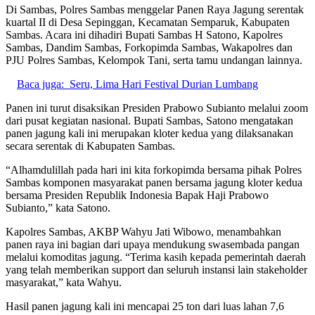
Di Sambas, Polres Sambas menggelar Panen Raya Jagung serentak
kuartal II di Desa Sepinggan, Kecamatan Semparuk, Kabupaten
Sambas. Acara ini dihadiri Bupati Sambas H Satono, Kapolres
Sambas, Dandim Sambas, Forkopimda Sambas, Wakapolres dan
PJU Polres Sambas, Kelompok Tani, serta tamu undangan lainnya.
Baca juga:
Seru, Lima Hari Festival Durian Lumbang
Panen ini turut disaksikan Presiden Prabowo Subianto melalui zoom
dari pusat kegiatan nasional. Bupati Sambas, Satono mengatakan
panen jagung kali ini merupakan kloter kedua yang dilaksanakan
secara serentak di Kabupaten Sambas.
“Alhamdulillah pada hari ini kita forkopimda bersama pihak Polres
Sambas komponen masyarakat panen bersama jagung kloter kedua
bersama Presiden Republik Indonesia Bapak Haji Prabowo
Subianto,” kata Satono.
Kapolres Sambas, AKBP Wahyu Jati Wibowo, menambahkan
panen raya ini bagian dari upaya mendukung swasembada pangan
melalui komoditas jagung. “Terima kasih kepada pemerintah daerah
yang telah memberikan support dan seluruh instansi lain stakeholder
masyarakat,” kata Wahyu.
Hasil panen jagung kali ini mencapai 25 ton dari luas lahan 7,6