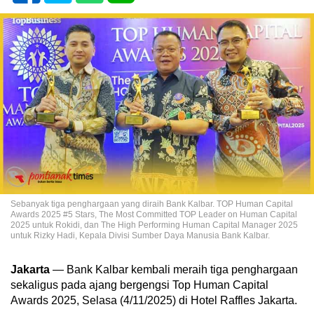
Sebanyak tiga penghargaan yang diraih Bank Kalbar. TOP Human Capital
Awards 2025 #5 Stars, The Most Committed TOP Leader on Human Capital
2025 untuk Rokidi, dan The High Performing Human Capital Manager 2025
untuk Rizky Hadi, Kepala Divisi Sumber Daya Manusia Bank Kalbar.
Jakarta
— Bank Kalbar kembali meraih tiga penghargaan
sekaligus pada ajang bergengsi Top Human Capital
Awards 2025, Selasa (4/11/2025) di Hotel Raffles Jakarta.