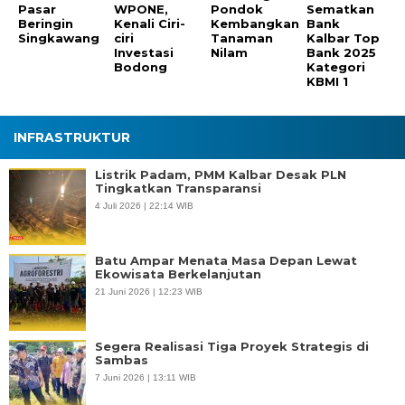
Pasar
WPONE,
Pondok
Sematkan
Beringin
Kenali Ciri-
Kembangkan
Bank
Singkawang
ciri
Tanaman
Kalbar Top
Investasi
Nilam
Bank 2025
Bodong
Kategori
KBMI 1
INFRASTRUKTUR
Listrik Padam, PMM Kalbar Desak PLN
Tingkatkan Transparansi
4 Juli 2026 | 22:14 WIB
Batu Ampar Menata Masa Depan Lewat
Ekowisata Berkelanjutan
21 Juni 2026 | 12:23 WIB
Segera Realisasi Tiga Proyek Strategis di
Sambas
7 Juni 2026 | 13:11 WIB