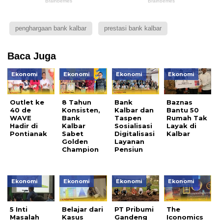
penghargaan bank kalbar
prestasi bank kalbar
Baca Juga
Ekonomi
Ekonomi
Ekonomi
Ekonomi
Outlet ke
8 Tahun
Bank
Baznas
40 de
Konsisten,
Kalbar dan
Bantu 50
WAVE
Bank
Taspen
Rumah Tak
Hadir di
Kalbar
Sosialisasi
Layak di
Pontianak
Sabet
Digitalisasi
Kalbar
Golden
Layanan
Champion
Pensiun
Ekonomi
Ekonomi
Ekonomi
Ekonomi
5 Inti
Belajar dari
PT Pribumi
The
Masalah
Kasus
Gandeng
Iconomics