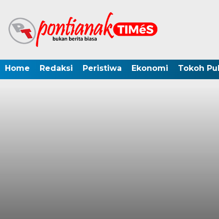
Home
Redaksi
Peristiwa
Ekonomi
Tokoh Pub