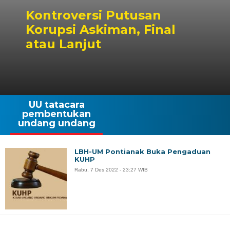
Kontroversi Putusan
Korupsi Askiman, Final
atau Lanjut
UU tatacara
pembentukan
undang undang
LBH-UM Pontianak Buka Pengaduan
KUHP
Rabu, 7 Des 2022 - 23:27 WIB